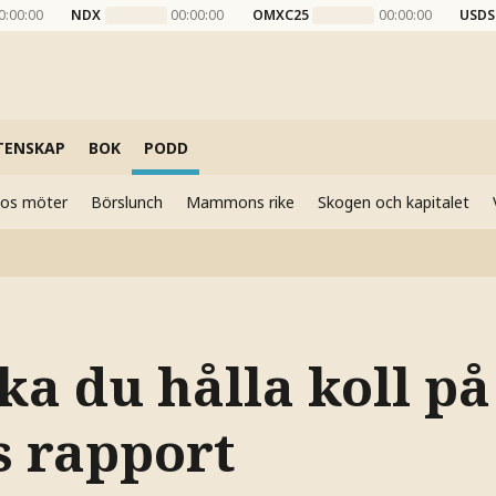
0:00:00
NDX
00:00:00
OMXC25
00:00:00
USDS
TENSKAP
BOK
PODD
elos möter
Börslunch
Mammons rike
Skogen och kapitalet
ka du hålla koll på
s rapport