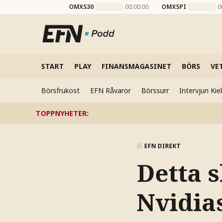
OMXS30
00:00:00
OMXSPI
0
START
PLAY
FINANSMAGASINET
BÖRS
VE
Börsfrukost
EFN Råvaror
Börssurr
Intervjun Ki
TOPPNYHETER
:
EFN DIREKT
Detta s
Nvidia