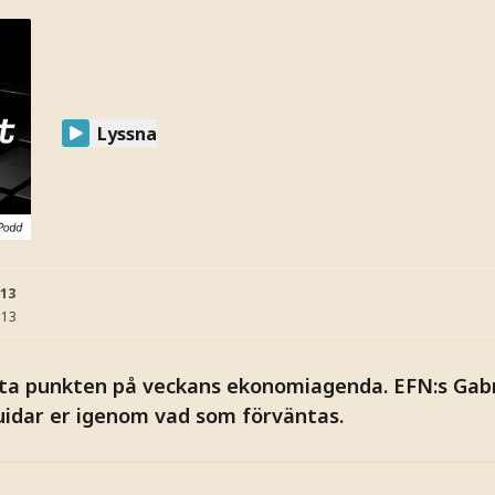
Lyssna
:13
:13
sta punkten på veckans ekonomiagenda. EFN:s Gabr
uidar er igenom vad som förväntas.