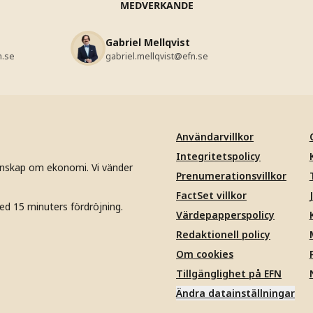
MEDVERKANDE
Gabriel Mellqvist
n.se
gabriel.mellqvist@efn.se
Användarvillkor
Integritetspolicy
unskap om ekonomi. Vi vänder
Prenumerationsvillkor
FactSet villkor
ed 15 minuters fördröjning.
Värdepapperspolicy
Redaktionell policy
Om cookies
Tillgänglighet på EFN
Ändra datainställningar