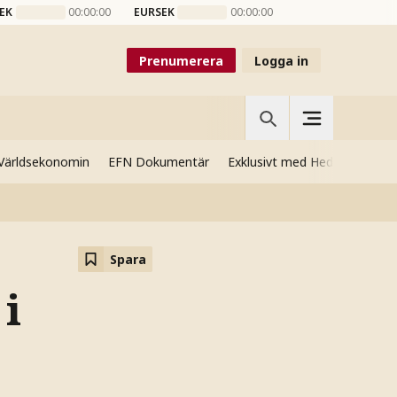
EK
00:00:00
EURSEK
00:00:00
Prenumerera
Logga in
Världsekonomin
EFN Dokumentär
Exklusivt med Hedenmo
Si
Spara
 i