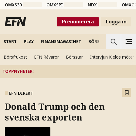
OMXS30
OMXSPI
NDX
OMXC
Prenumerera
Logga in
START
PLAY
FINANSMAGASINET
BÖRS
VETENSKAP
Börsfrukost
EFN Råvaror
Börssurr
Intervjun Kielos möter
TOPPNYHETER
:
EFN DIREKT
Donald Trump och den
svenska exporten