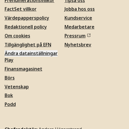
Prenumerationsvillkor
Tipsa oss
FactSet villkor
Jobba hos oss
Värdepapperspolicy
Kundservice
Redaktionell policy
Medarbetare
Om cookies
Pressrum
Tillgänglighet på EFN
Nyhetsbrev
Ändra datainställningar
Play
Finansmagasinet
Börs
Vetenskap
Bok
Podd