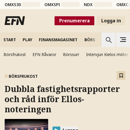
OMXS30
OMXSPI
NDX
OMXC
Prenumerera
Logga in
START
PLAY
FINANSMAGASINET
BÖRS
VETENSKAP
Börsfrukost
EFN Råvaror
Börssurr
Intervjun Kielos möter
BÖRSFRUKOST
Dubbla fastighetsrapporter
och råd inför Ellos-
noteringen