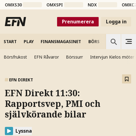
OMXS30
OMXSPI
NDX
OMXC
Prenumerera
Logga in
START
PLAY
FINANSMAGASINET
BÖRS
VETENSKAP
Börsfrukost
EFN Råvaror
Börssurr
Intervjun Kielos möter
EFN DIREKT
EFN Direkt 11:30:
Rapportsvep, PMI och
självkörande bilar
Lyssna