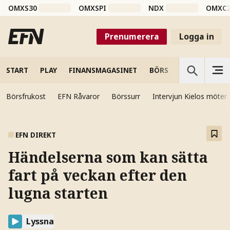
OMXS30
OMXSPI
NDX
OMXC
Prenumerera
Logga in
START
PLAY
FINANSMAGASINET
BÖRS
VETENSKAP
Börsfrukost
EFN Råvaror
Börssurr
Intervjun Kielos möter
EFN DIREKT
Händelserna som kan sätta
fart på veckan efter den
lugna starten
Lyssna