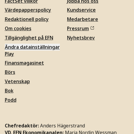
FactSet villkor
Jobba hos oss
Värdepapperspolicy
Kundservice
Redaktionell policy
Medarbetare
Om cookies
Pressrum
Tillgänglighet på EFN
Nyhetsbrev
Ändra datainställningar
Play
Finansmagasinet
Börs
Vetenskap
Bok
Podd
Chefredaktör:
Anders Hägerstrand
VD, EFN Ekonomikanalen:
Maria Nordin Wessman