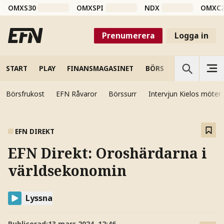
OMXS30
OMXSPI
NDX
OMXC
Prenumerera
Logga in
START
PLAY
FINANSMAGASINET
BÖRS
VETENSKAP
Börsfrukost
EFN Råvaror
Börssurr
Intervjun Kielos möter
EFN DIREKT
EFN Direkt: Oroshärdarna i
världsekonomin
Lyssna
Publicerad:
13 mars 2024, 12:46