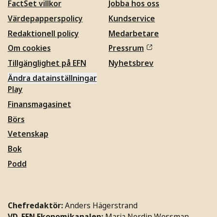
FactSet villkor
Jobba hos oss
Värdepapperspolicy
Kundservice
Redaktionell policy
Medarbetare
Om cookies
Pressrum
Tillgänglighet på EFN
Nyhetsbrev
Ändra datainställningar
Play
Finansmagasinet
Börs
Vetenskap
Bok
Podd
Chefredaktör:
Anders Hägerstrand
VD, EFN Ekonomikanalen:
Maria Nordin Wessman