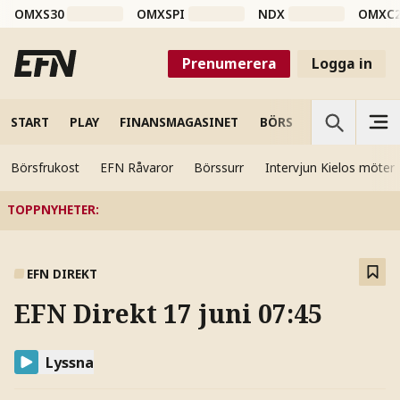
OMXS30
OMXSPI
NDX
OMXC
Prenumerera
Logga in
START
PLAY
FINANSMAGASINET
BÖRS
VETENSKAP
Börsfrukost
EFN Råvaror
Börssurr
Intervjun Kielos möter
TOPPNYHETER
:
EFN DIREKT
EFN Direkt 17 juni 07:45
Lyssna