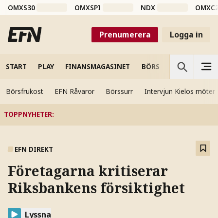
OMXS30
OMXSPI
NDX
OMXC
Prenumerera
Logga in
START
PLAY
FINANSMAGASINET
BÖRS
VETENSKAP
Börsfrukost
EFN Råvaror
Börssurr
Intervjun Kielos möter
TOPPNYHETER
:
EFN DIREKT
Företagarna kritiserar
Riksbankens försiktighet
Lyssna