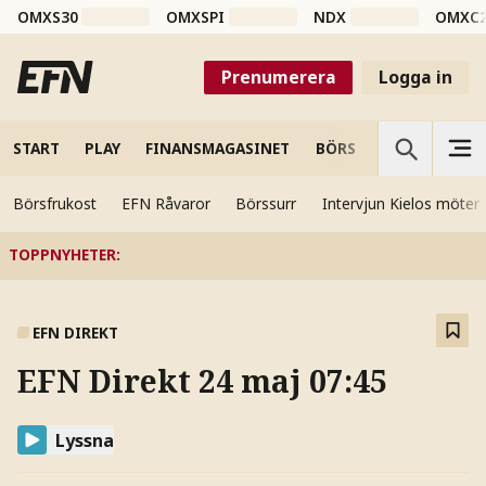
OMXS30
OMXSPI
NDX
OMXC
Prenumerera
Logga in
START
PLAY
FINANSMAGASINET
BÖRS
VETENSKAP
Börsfrukost
EFN Råvaror
Börssurr
Intervjun Kielos möter
TOPPNYHETER
:
EFN DIREKT
EFN Direkt 24 maj 07:45
Lyssna