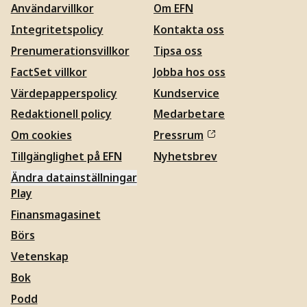
Användarvillkor
Om EFN
Integritetspolicy
Kontakta oss
Prenumerationsvillkor
Tipsa oss
FactSet villkor
Jobba hos oss
Värdepapperspolicy
Kundservice
Redaktionell policy
Medarbetare
Om cookies
Pressrum
Tillgänglighet på EFN
Nyhetsbrev
Ändra datainställningar
Play
Finansmagasinet
Börs
Vetenskap
Bok
Podd