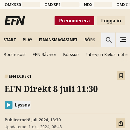
OMXS30
OMXSPI
NDX
OMXC
Prenumerera
Logga in
START
PLAY
FINANSMAGASINET
BÖRS
VETENSKAP
Börsfrukost
EFN Råvaror
Börssurr
Intervjun Kielos möter
EFN DIREKT
EFN Direkt 8 juli 11:30
Lyssna
Publicerad:
8 juli 2024, 13:30
Uppdaterad:
1 okt. 2024, 08:48