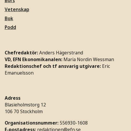
Börs
Vetenskap
Bok
Podd
Chefredaktör:
Anders Hägerstrand
VD, EFN Ekonomikanalen:
Maria Nordin Wessman
Redaktionschef och tf ansvarig utgivare:
Eric
Emanuelsson
Adress
Blasieholmstorg 12
106 70 Stockholm
Organisationsnummer:
556930-1608
E-postadress:
redaktionen@efn.se