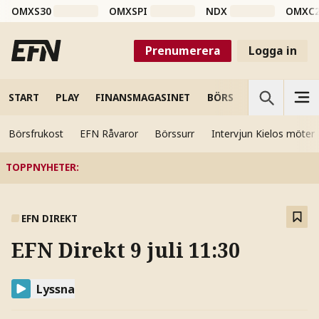
OMXS30
OMXSPI
NDX
OMXC
Prenumerera
Logga in
START
PLAY
FINANSMAGASINET
BÖRS
VETENSKAP
Börsfrukost
EFN Råvaror
Börssurr
Intervjun Kielos möter
TOPPNYHETER
:
EFN DIREKT
EFN Direkt 9 juli 11:30
Lyssna