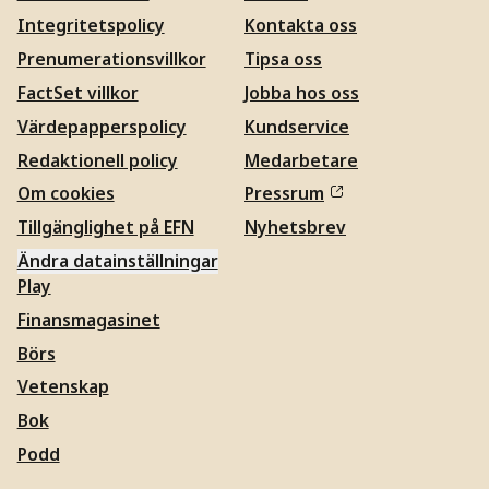
Integritetspolicy
Kontakta oss
Prenumerationsvillkor
Tipsa oss
FactSet villkor
Jobba hos oss
Värdepapperspolicy
Kundservice
Redaktionell policy
Medarbetare
Om cookies
Pressrum
Tillgänglighet på EFN
Nyhetsbrev
Ändra datainställningar
Play
Finansmagasinet
Börs
Vetenskap
Bok
Podd