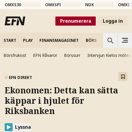
OMXS30
OMXSPI
NDX
OMXC
Prenumerera
Logga in
START
PLAY
FINANSMAGASINET
BÖRS
VETENSKAP
Börsfrukost
EFN Råvaror
Börssurr
Intervjun Kielos möter
EFN DIREKT
Ekonomen: Detta kan sätta
käppar i hjulet för
Riksbanken
Lyssna