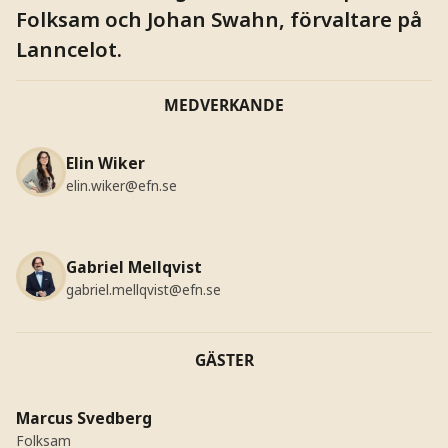
Folksam och Johan Swahn, förvaltare på
Lanncelot.
MEDVERKANDE
Elin Wiker
elin.wiker@efn.se
Gabriel Mellqvist
gabriel.mellqvist@efn.se
GÄSTER
Marcus Svedberg
Folksam