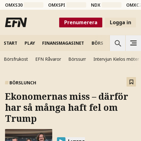
OMXS30
OMXSPI
NDX
OMXC
Prenumerera
Logga in
START
PLAY
FINANSMAGASINET
BÖRS
VETENSKAP
Börsfrukost
EFN Råvaror
Börssurr
Intervjun Kielos möter
BÖRSLUNCH
Ekonomernas miss – därför
har så många haft fel om
Trump