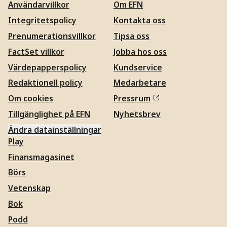
Användarvillkor
Om EFN
Integritetspolicy
Kontakta oss
Prenumerationsvillkor
Tipsa oss
FactSet villkor
Jobba hos oss
Värdepapperspolicy
Kundservice
Redaktionell policy
Medarbetare
Om cookies
Pressrum
Tillgänglighet på EFN
Nyhetsbrev
Ändra datainställningar
Play
Finansmagasinet
Börs
Vetenskap
Bok
Podd