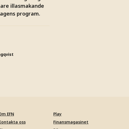
gare illasmakande
 dagens program.
ngqvist
Om EFN
Play
Kontakta oss
Finansmagasinet