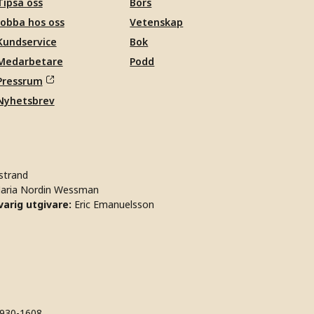
Tipsa oss
Börs
Jobba hos oss
Vetenskap
Kundservice
Bok
Medarbetare
Podd
Pressrum
Nyhetsbrev
strand
aria Nordin Wessman
arig utgivare:
Eric Emanuelsson
930-1608