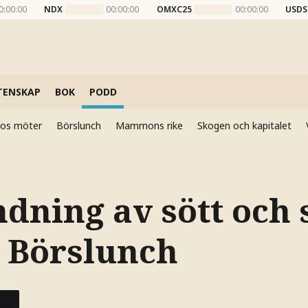
0:00:00
NDX
00:00:00
OMXC25
00:00:00
USDS
TENSKAP
BOK
PODD
elos möter
Börslunch
Mammons rike
Skogen och kapitalet
dning av sött och s
 Börslunch