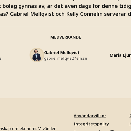
t bolag gynnas av, är det även dags för denne tidi
as? Gabriel Mellqvist och Kelly Connelin serverar
MEDVERKANDE
Gabriel Mellqvist
Maria Lju
e
gabriel.mellqvist@efn.se
Användarvillkor
Integritetspolicy
unskap om ekonomi. Vi vänder