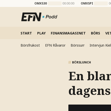
OMXS30
00:00:00
OMXSPI
0
START
PLAY
FINANSMAGASINET
BÖRS
VE
Börsfrukost
EFN Råvaror
Börssurr
Intervjun Ki
BÖRSLUNCH
En blan
dagens