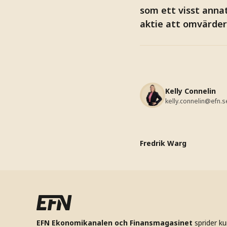
som ett visst anna
aktie att omvärder
Kelly Connelin
kelly.connelin@efn.s
Fredrik Warg
EFN Ekonomikanalen och Finansmagasinet
sprider k