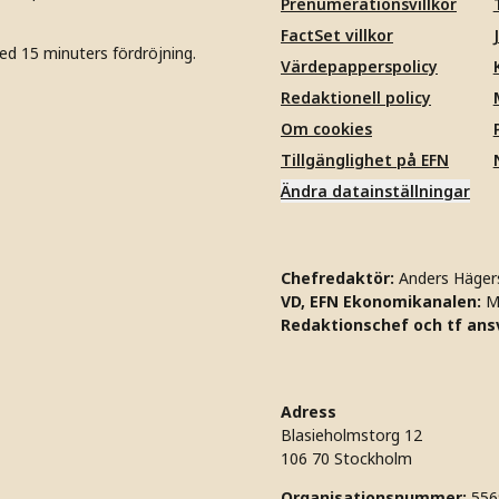
Prenumerationsvillkor
FactSet villkor
ed 15 minuters fördröjning.
Värdepapperspolicy
Redaktionell policy
Om cookies
Tillgänglighet på EFN
Ändra datainställningar
Chefredaktör:
Anders Häger
VD, EFN Ekonomikanalen:
M
Redaktionschef och tf ansv
Adress
Blasieholmstorg 12
106 70 Stockholm
Organisationsnummer:
556