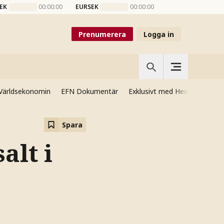
EK
00:00:00
EURSEK
00:00:00
Prenumerera
Logga in
Världsekonomin
EFN Dokumentär
Exklusivt med Hedenmo
Si
Spara
alt i