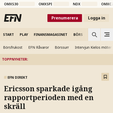
OMXS30
OMXSPI
NDX
OMXC
Prenumerera
Logga in
START
PLAY
FINANSMAGASINET
BÖRS
VETENSKAP
Börsfrukost
EFN Råvaror
Börssurr
Intervjun Kielos möter
TOPPNYHETER
:
EFN DIREKT
Ericsson sparkade igång
rapportperioden med en
skräll