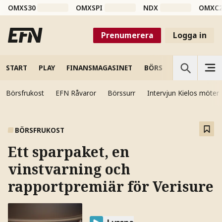
OMXS30
OMXSPI
NDX
OMXC
Prenumerera
Logga in
START
PLAY
FINANSMAGASINET
BÖRS
VETENSKAP
Börsfrukost
EFN Råvaror
Börssurr
Intervjun Kielos möter
BÖRSFRUKOST
Ett sparpaket, en
vinstvarning och
rapportpremiär för Verisure