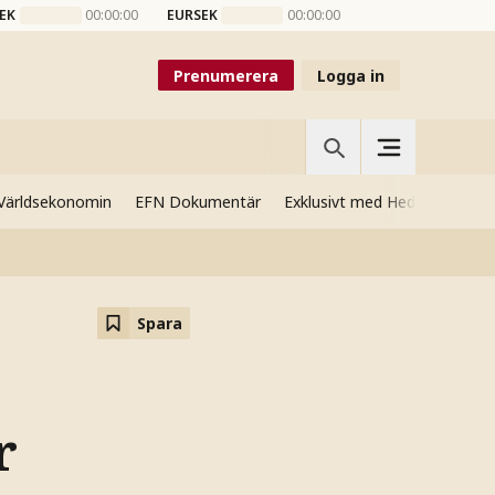
EK
00:00:00
EURSEK
00:00:00
Prenumerera
Logga in
Världsekonomin
EFN Dokumentär
Exklusivt med Hedenmo
Si
Spara
r