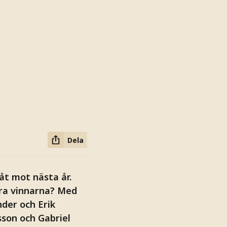
Dela
åt mot nästa år.
ora vinnarna? Med
nder och Erik
sson och Gabriel