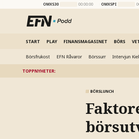
OMXS30
00:00:00
OMXSPI
0
START
PLAY
FINANSMAGASINET
BÖRS
VE
Börsfrukost
EFN Råvaror
Börssurr
Intervjun Ki
TOPPNYHETER
:
BÖRSLUNCH
Faktor
börsut