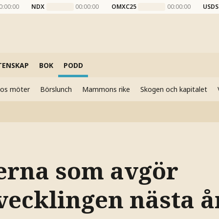
0:00:00
NDX
00:00:00
OMXC25
00:00:00
USDS
TENSKAP
BOK
PODD
elos möter
Börslunch
Mammons rike
Skogen och kapitalet
erna som avgör
vecklingen nästa å