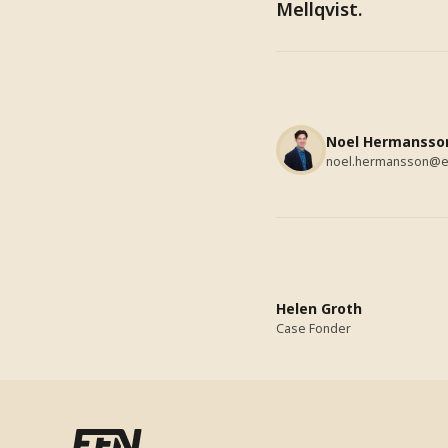
Mellqvist.
Noel Hermansso
noel.hermansson@e
Helen Groth
Case Fonder