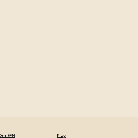
Om EFN
Play