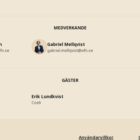
MEDVERKANDE
n
Gabriel Mellqvist
fn.se
gabriel.mellqvist@efn.se
GÄSTER
Erik Lundkvist
Coeli
Användarvillkor