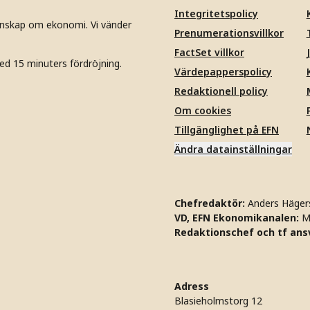
Integritetspolicy
unskap om ekonomi. Vi vänder
Prenumerationsvillkor
FactSet villkor
ed 15 minuters fördröjning.
Värdepapperspolicy
Redaktionell policy
Om cookies
Tillgänglighet på EFN
Ändra datainställningar
Chefredaktör:
Anders Häger
VD, EFN Ekonomikanalen:
M
Redaktionschef och tf ansv
Adress
Blasieholmstorg 12