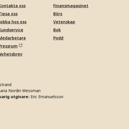
Kontakta oss
Finansmagasinet
Tipsa oss
Börs
Jobba hos oss
Vetenskap
Kundservice
Bok
Medarbetare
Podd
Pressrum
Nyhetsbrev
strand
aria Nordin Wessman
arig utgivare:
Eric Emanuelsson