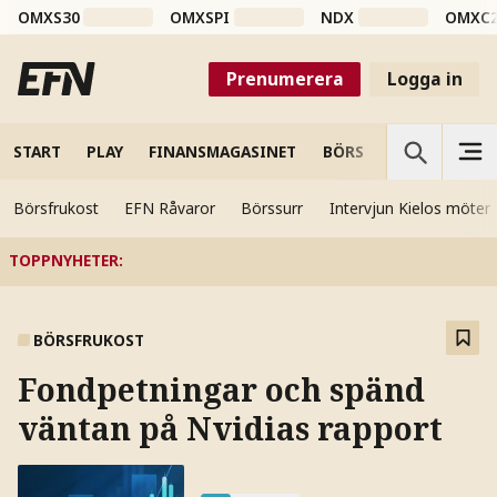
OMXS30
OMXSPI
NDX
OMXC
Prenumerera
Logga in
START
PLAY
FINANSMAGASINET
BÖRS
VETENSKAP
Börsfrukost
EFN Råvaror
Börssurr
Intervjun Kielos möter
TOPPNYHETER
:
BÖRSFRUKOST
Fondpetningar och spänd
väntan på Nvidias rapport