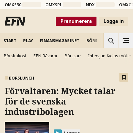
OMXS30
OMXSPI
NDX
OMXC
Prenumerera
Logga in
START
PLAY
FINANSMAGASINET
BÖRS
VETENSKAP
Börsfrukost
EFN Råvaror
Börssurr
Intervjun Kielos möter
BÖRSLUNCH
Förvaltaren: Mycket talar
för de svenska
industribolagen