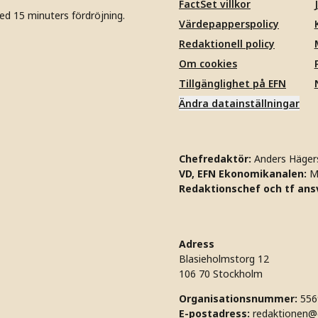
FactSet villkor
ed 15 minuters fördröjning.
Värdepapperspolicy
Redaktionell policy
Om cookies
Tillgänglighet på EFN
Ändra datainställningar
Chefredaktör:
Anders Häger
VD, EFN Ekonomikanalen:
M
Redaktionschef och tf ansv
Adress
Blasieholmstorg 12
106 70 Stockholm
Organisationsnummer:
556
E-postadress:
redaktionen@