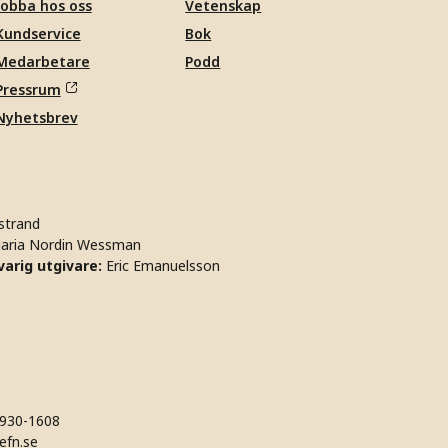
Jobba hos oss
Vetenskap
Kundservice
Bok
Medarbetare
Podd
Pressrum
Nyhetsbrev
strand
aria Nordin Wessman
arig utgivare:
Eric Emanuelsson
930-1608
efn.se