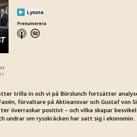
Lyssna
Prenumerera
:17
:17
ter trilla in och vi på Börslunch fortsätter analy
Faxén, förvaltare på Aktieansvar och Gustaf von Si
rter överraskar positivt – och vilka skapar besvik
och undrar om rysskräcken har satt sig i ekonomin.