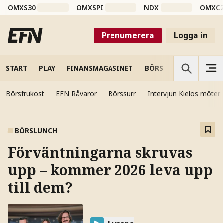
OMXS30
OMXSPI
NDX
OMXC
Prenumerera
Logga in
START
PLAY
FINANSMAGASINET
BÖRS
VETENSKAP
Börsfrukost
EFN Råvaror
Börssurr
Intervjun Kielos möter
BÖRSLUNCH
Förväntningarna skruvas
upp – kommer 2026 leva upp
till dem?