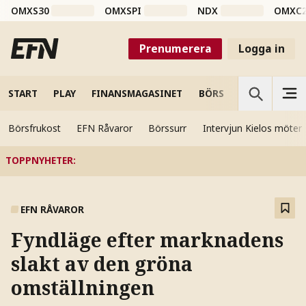
OMXS30
OMXSPI
NDX
OMXC
Prenumerera
Logga in
START
PLAY
FINANSMAGASINET
BÖRS
VETENSKAP
Börsfrukost
EFN Råvaror
Börssurr
Intervjun Kielos möter
TOPPNYHETER
:
EFN RÅVAROR
Fyndläge efter marknadens
slakt av den gröna
omställningen