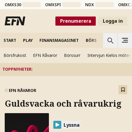
OMXS30
OMXSPI
NDX
OMXC
Prenumerera
Logga in
START
PLAY
FINANSMAGASINET
BÖRS
VETENSKAP
Börsfrukost
EFN Råvaror
Börssurr
Intervjun Kielos möter
TOPPNYHETER
:
EFN RÅVAROR
Guldsvacka och råvarukrig
Lyssna