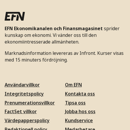
EFN Ekonomikanalen och Finansmagasinet
sprider
kunskap om ekonomi. Vi vänder oss till den
ekonomiintresserade allmänheten.
Marknadsinformation levereras av Infront. Kurser visas
med 15 minuters fördröjning.
Användarvillkor
Om EFN
Integritetspolicy
Kontakta oss
Prenumerationsvillkor
Tipsa oss
FactSet villkor
Jobba hos oss
Värdepapperspolicy
Kundservice
Redaktionell policy
Medarbetare