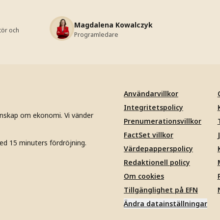
Magdalena Kowalczyk
tör och
Programledare
Användarvillkor
Integritetspolicy
unskap om ekonomi. Vi vänder
Prenumerationsvillkor
FactSet villkor
ed 15 minuters fördröjning.
Värdepapperspolicy
Redaktionell policy
Om cookies
Tillgänglighet på EFN
Ändra datainställningar