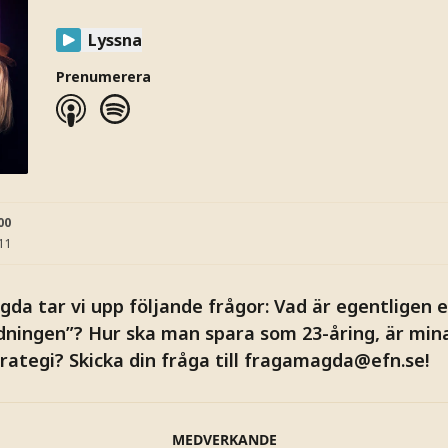
Lyssna
Prenumerera
00
:11
gda tar vi upp följande frågor: Vad är egentligen 
ningen”? Hur ska man spara som 23-åring, är min
trategi? Skicka din fråga till
fragamagda@efn.se
!
MEDVERKANDE