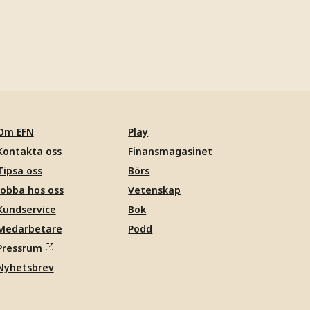
Om EFN
Play
Kontakta oss
Finansmagasinet
Tipsa oss
Börs
Jobba hos oss
Vetenskap
Kundservice
Bok
Medarbetare
Podd
Pressrum
Nyhetsbrev