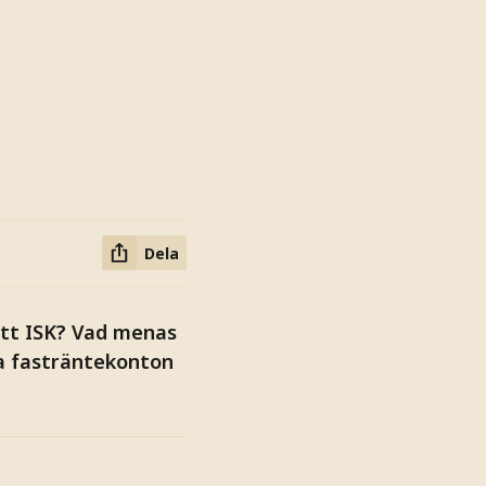
Dela
ett ISK? Vad menas
a fasträntekonton