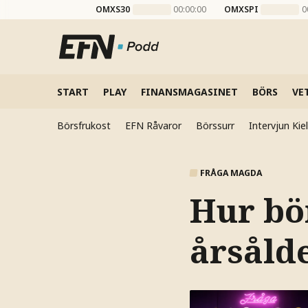
OMXS30
00:00:00
OMXSPI
0
START
PLAY
FINANSMAGASINET
BÖRS
VE
Börsfrukost
EFN Råvaror
Börssurr
Intervjun Ki
FRÅGA MAGDA
Hur bö
årsåld