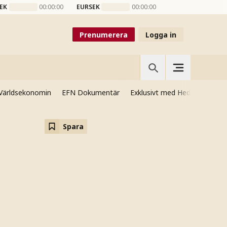
EK
00:00:00
EURSEK
00:00:00
Prenumerera
Logga in
Världsekonomin
EFN Dokumentär
Exklusivt med Hedenmo
Si
Spara