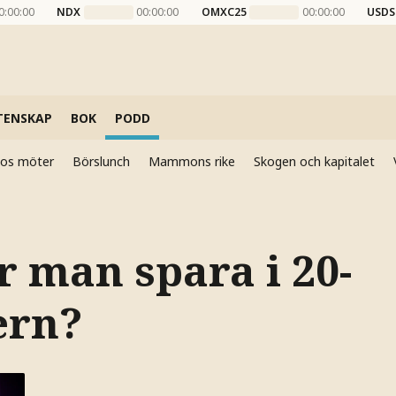
0:00:00
NDX
00:00:00
OMXC25
00:00:00
USDS
TENSKAP
BOK
PODD
elos möter
Börslunch
Mammons rike
Skogen och kapitalet
r man spara i 20-
ern?