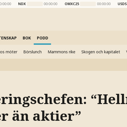
0:00:00
NDX
00:00:00
OMXC25
00:00:00
USDS
TENSKAP
BOK
PODD
elos möter
Börslunch
Mammons rike
Skogen och kapitalet
eringschefen: “Hell
r än aktier”