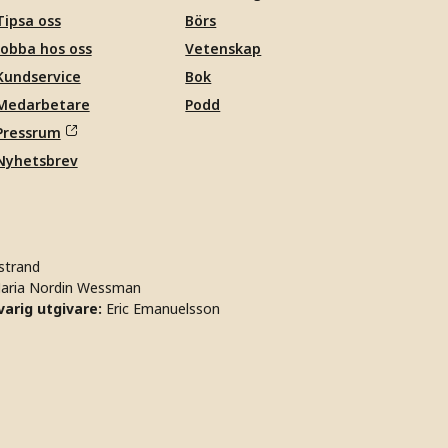
Tipsa oss
Börs
Jobba hos oss
Vetenskap
Kundservice
Bok
Medarbetare
Podd
Pressrum
Nyhetsbrev
strand
aria Nordin Wessman
arig utgivare:
Eric Emanuelsson