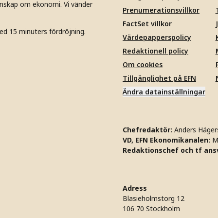
unskap om ekonomi. Vi vänder
Prenumerationsvillkor
FactSet villkor
ed 15 minuters fördröjning.
Värdepapperspolicy
Redaktionell policy
Om cookies
Tillgänglighet på EFN
Ändra datainställningar
Chefredaktör:
Anders Häger
VD, EFN Ekonomikanalen:
M
Redaktionschef och tf ansv
Adress
Blasieholmstorg 12
106 70 Stockholm