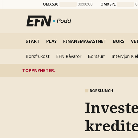
OMXS30
00:00:00
OMXSPI
0
START
PLAY
FINANSMAGASINET
BÖRS
VE
Börsfrukost
EFN Råvaror
Börssurr
Intervjun Ki
TOPPNYHETER
:
BÖRSLUNCH
Invest
kredite