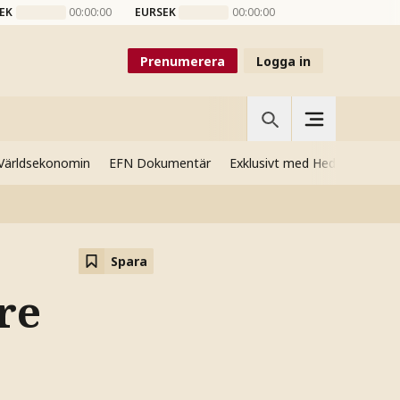
EK
00:00:00
EURSEK
00:00:00
Prenumerera
Logga in
Världsekonomin
EFN Dokumentär
Exklusivt med Hedenmo
Si
Spara
re