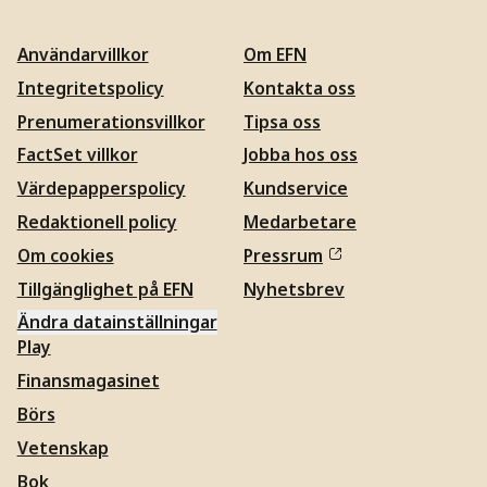
Användarvillkor
Om EFN
Integritetspolicy
Kontakta oss
Prenumerationsvillkor
Tipsa oss
FactSet villkor
Jobba hos oss
Värdepapperspolicy
Kundservice
Redaktionell policy
Medarbetare
Om cookies
Pressrum
Tillgänglighet på EFN
Nyhetsbrev
Ändra datainställningar
Play
Finansmagasinet
Börs
Vetenskap
Bok