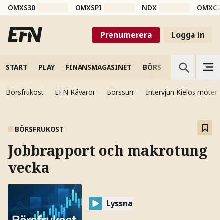
OMXS30
OMXSPI
NDX
OMXC
Prenumerera
Logga in
START
PLAY
FINANSMAGASINET
BÖRS
VETENSKAP
Börsfrukost
EFN Råvaror
Börssurr
Intervjun Kielos möter
BÖRSFRUKOST
Jobbrapport och makrotung
vecka
Lyssna