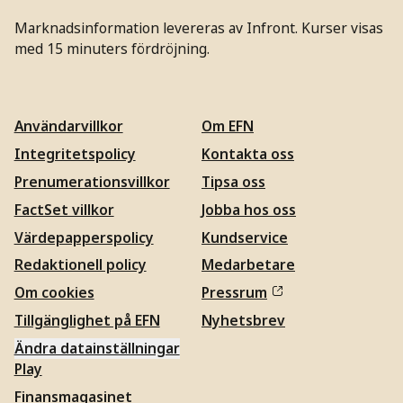
Marknadsinformation levereras av Infront. Kurser visas
med 15 minuters fördröjning.
Användarvillkor
Om EFN
Integritetspolicy
Kontakta oss
Prenumerationsvillkor
Tipsa oss
FactSet villkor
Jobba hos oss
Värdepapperspolicy
Kundservice
Redaktionell policy
Medarbetare
Om cookies
Pressrum
Tillgänglighet på EFN
Nyhetsbrev
Ändra datainställningar
Play
Finansmagasinet