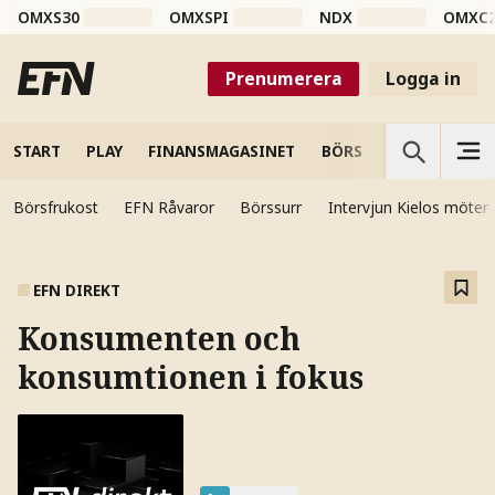
OMXS30
OMXSPI
NDX
OMXC
Prenumerera
Logga in
START
PLAY
FINANSMAGASINET
BÖRS
VETENSKAP
Börsfrukost
EFN Råvaror
Börssurr
Intervjun Kielos möter
EFN DIREKT
Konsumenten och
konsumtionen i fokus