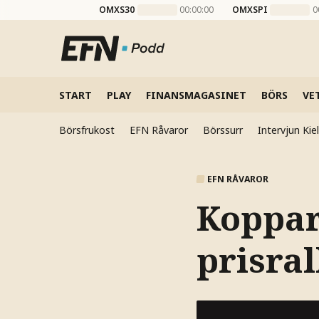
OMXS30
00:00:00
OMXSPI
0
START
PLAY
FINANSMAGASINET
BÖRS
VE
Börsfrukost
EFN Råvaror
Börssurr
Intervjun Ki
EFN RÅVAROR
Koppar
prisral