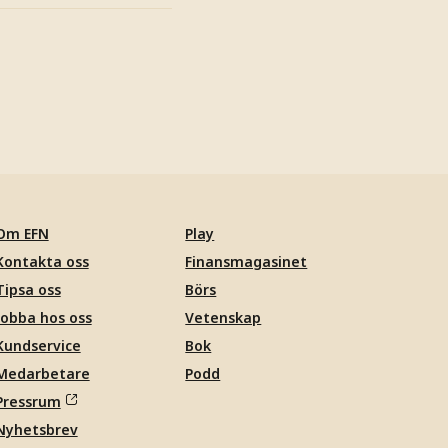
Om EFN
Play
Kontakta oss
Finansmagasinet
Tipsa oss
Börs
Jobba hos oss
Vetenskap
Kundservice
Bok
Medarbetare
Podd
Pressrum
Nyhetsbrev