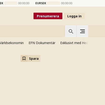
EK
00:00:00
EURSEK
00:00:00
Prenumerera
Logga in
Världsekonomin
EFN Dokumentär
Exklusivt med Hedenmo
Si
Spara