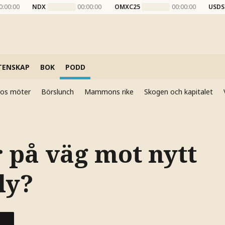
0:00:00
NDX
00:00:00
OMXC25
00:00:00
USDS
TENSKAP
BOK
PODD
elos möter
Börslunch
Mammons rike
Skogen och kapitalet
 på väg mot nytt
ly?