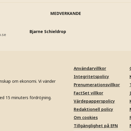
MEDVERKANDE
Bjarne Schieldrop
n.se
Användarvillkor
Integritetspolicy
unskap om ekonomi. Vi vänder
Prenumerationsvillkor
FactSet villkor
ed 15 minuters fördröjning.
Värdepapperspolicy
Redaktionell policy
Om cookies
Tillgänglighet på EFN