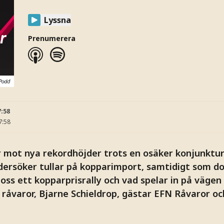
Lyssna
Prenumerera
7:58
7:58
r mot nya rekordhöjder trots en osäker konjunktur
dersöker tullar på kopparimport, samtidigt som d
 oss ett kopparprisrally och vad spelar in på vägen 
r råvaror, Bjarne Schieldrop, gästar EFN Råvaror 