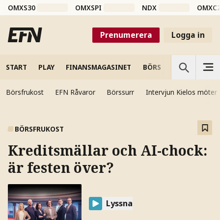
OMXS30
OMXSPI
NDX
OMXC
Prenumerera
Logga in
START
PLAY
FINANSMAGASINET
BÖRS
VETENSKAP
Börsfrukost
EFN Råvaror
Börssurr
Intervjun Kielos möter
BÖRSFRUKOST
Kreditsmällar och AI-chock:
är festen över?
Lyssna