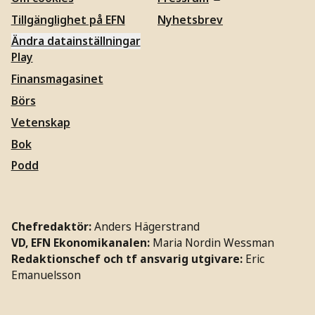
Tillgänglighet på EFN
Nyhetsbrev
Ändra datainställningar
Play
Finansmagasinet
Börs
Vetenskap
Bok
Podd
Chefredaktör:
Anders Hägerstrand
VD, EFN Ekonomikanalen:
Maria Nordin Wessman
Redaktionschef och tf ansvarig utgivare:
Eric
Emanuelsson