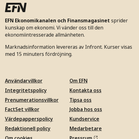
EFN Ekonomikanalen och Finansmagasinet
sprider
kunskap om ekonomi. Vi vänder oss till den
ekonomiintresserade allmänheten.
Marknadsinformation levereras av Infront. Kurser visas
med 15 minuters fördröjning.
Användarvillkor
Om EFN
Integritetspolicy
Kontakta oss
Prenumerationsvillkor
Tipsa oss
FactSet villkor
Jobba hos oss
Värdepapperspolicy
Kundservice
Redaktionell policy
Medarbetare
Om cookies
Pressrum