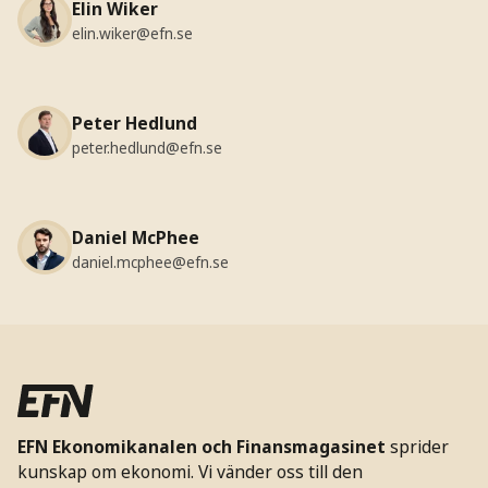
Elin Wiker
elin.wiker@efn.se
Peter Hedlund
peter.hedlund@efn.se
Daniel McPhee
daniel.mcphee@efn.se
EFN Ekonomikanalen och Finansmagasinet
sprider
kunskap om ekonomi. Vi vänder oss till den