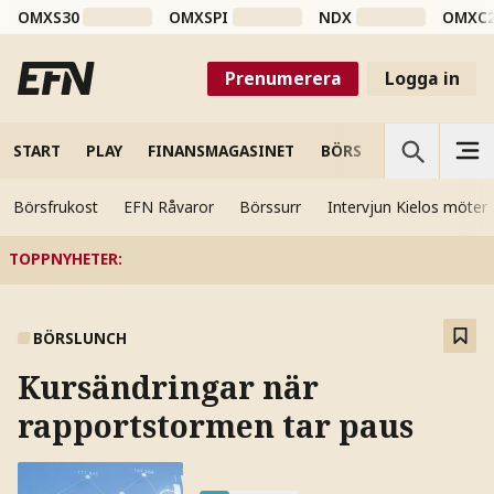
OMXS30
OMXSPI
NDX
OMXC
Prenumerera
Logga in
START
PLAY
FINANSMAGASINET
BÖRS
VETENSKAP
Börsfrukost
EFN Råvaror
Börssurr
Intervjun Kielos möter
TOPPNYHETER
:
BÖRSLUNCH
Kursändringar när
rapportstormen tar paus