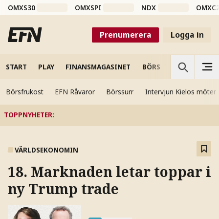
OMXS30
OMXSPI
NDX
OMXC
Prenumerera
Logga in
START
PLAY
FINANSMAGASINET
BÖRS
VETENSKAP
Börsfrukost
EFN Råvaror
Börssurr
Intervjun Kielos möter
TOPPNYHETER
:
VÄRLDSEKONOMIN
18. Marknaden letar toppar i
ny Trump trade