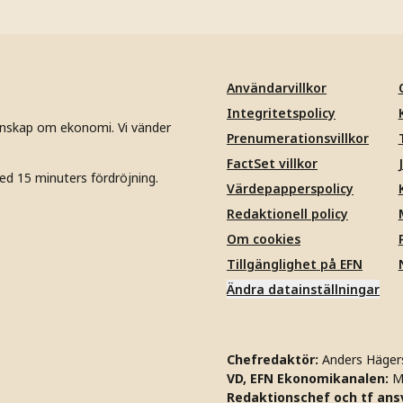
Användarvillkor
Integritetspolicy
unskap om ekonomi. Vi vänder
Prenumerationsvillkor
FactSet villkor
ed 15 minuters fördröjning.
Värdepapperspolicy
Redaktionell policy
Om cookies
Tillgänglighet på EFN
Ändra datainställningar
Chefredaktör:
Anders Häger
VD, EFN Ekonomikanalen:
M
Redaktionschef och tf ansv