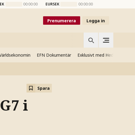
EK
00:00:00
EURSEK
00:00:00
Prenumerera
Logga in
Världsekonomin
EFN Dokumentär
Exklusivt med Hedenmo
Si
Spara
 G7 i