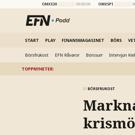
OMXS30
00:00:00
OMXSPI
0
START
PLAY
FINANSMAGASINET
BÖRS
VE
Börsfrukost
EFN Råvaror
Börssurr
Intervjun Ki
TOPPNYHETER
:
BÖRSFRUKOST
Marknad
krismö