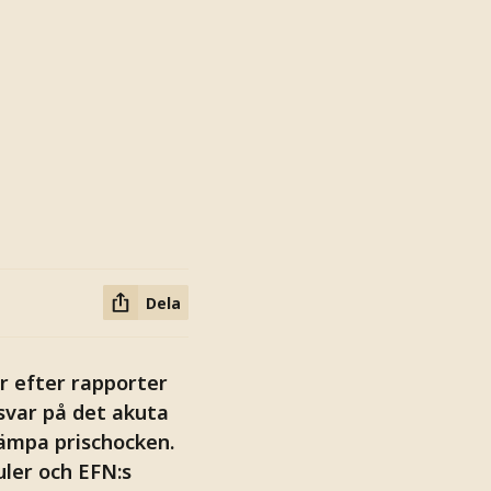
Dela
ar efter rapporter
 svar på det akuta
dämpa prischocken.
uler och EFN:s