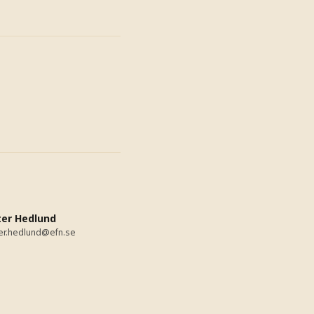
ter Hedlund
er.hedlund@efn.se