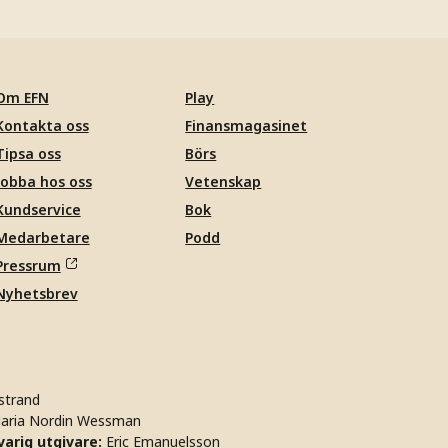
Om EFN
Play
Kontakta oss
Finansmagasinet
Tipsa oss
Börs
Jobba hos oss
Vetenskap
Kundservice
Bok
Medarbetare
Podd
Pressrum
Nyhetsbrev
strand
aria Nordin Wessman
arig utgivare:
Eric Emanuelsson