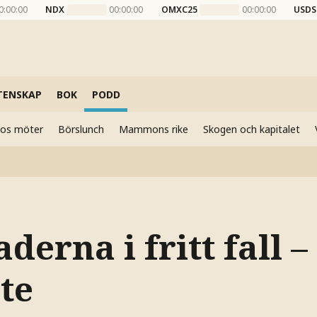
0:00:00
NDX
00:00:00
OMXC25
00:00:00
USDS
TENSKAP
BOK
PODD
elos möter
Börslunch
Mammons rike
Skogen och kapitalet
erna i fritt fall –
te