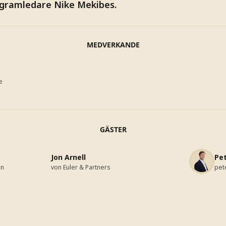
ogramledare Nike Mekibes.
MEDVERKANDE
e
GÄSTER
Jon Arnell
Pe
en
von Euler & Partners
pet