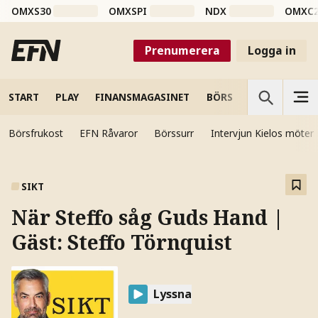
OMXS30
OMXSPI
NDX
OMXC
Prenumerera
Logga in
START
PLAY
FINANSMAGASINET
BÖRS
VETENSKAP
Börsfrukost
EFN Råvaror
Börssurr
Intervjun Kielos möter
SIKT
När Steffo såg Guds Hand |
Gäst: Steffo Törnquist
Lyssna