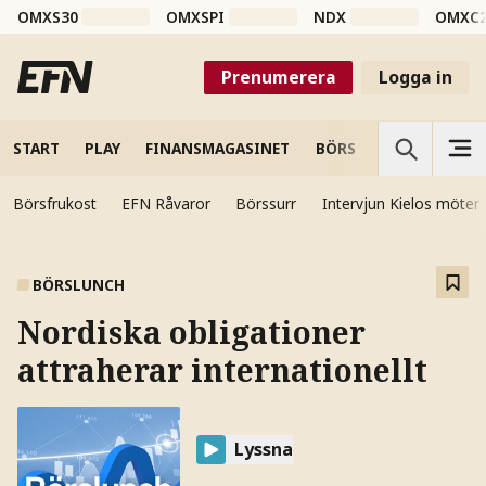
OMXS30
OMXSPI
NDX
OMXC
Prenumerera
Logga in
START
PLAY
FINANSMAGASINET
BÖRS
VETENSKAP
Börsfrukost
EFN Råvaror
Börssurr
Intervjun Kielos möter
BÖRSLUNCH
Nordiska obligationer
attraherar internationellt
Lyssna