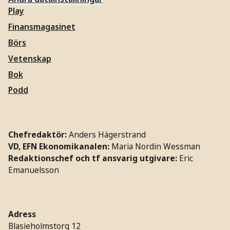
Play
Finansmagasinet
Börs
Vetenskap
Bok
Podd
Chefredaktör:
Anders Hägerstrand
VD, EFN Ekonomikanalen:
Maria Nordin Wessman
Redaktionschef och tf ansvarig utgivare:
Eric
Emanuelsson
Adress
Blasieholmstorg 12