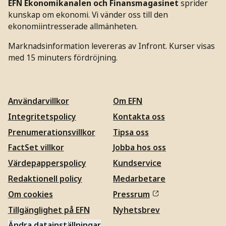
EFN Ekonomikanalen och Finansmagasinet
sprider
kunskap om ekonomi. Vi vänder oss till den
ekonomiintresserade allmänheten.
Marknadsinformation levereras av Infront. Kurser visas
med 15 minuters fördröjning.
Användarvillkor
Om EFN
Integritetspolicy
Kontakta oss
Prenumerationsvillkor
Tipsa oss
FactSet villkor
Jobba hos oss
Värdepapperspolicy
Kundservice
Redaktionell policy
Medarbetare
Om cookies
Pressrum
Tillgänglighet på EFN
Nyhetsbrev
Ändra datainställningar