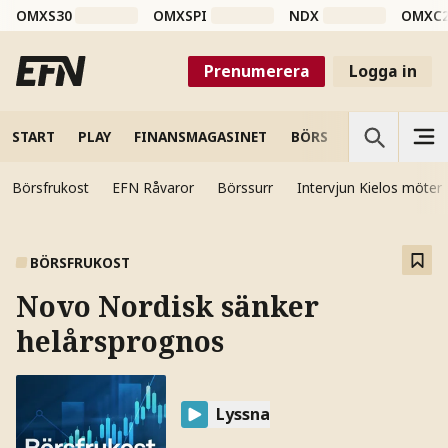
OMXS30
OMXSPI
NDX
OMXC
Prenumerera
Logga in
START
PLAY
FINANSMAGASINET
BÖRS
VETENSKAP
Börsfrukost
EFN Råvaror
Börssurr
Intervjun Kielos möter
BÖRSFRUKOST
Novo Nordisk sänker
helårsprognos
Lyssna