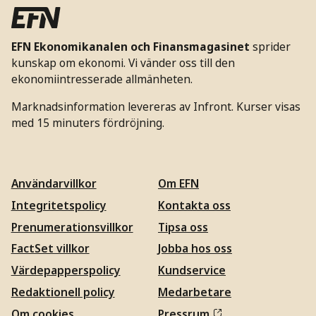
EFN Ekonomikanalen och Finansmagasinet
sprider
kunskap om ekonomi. Vi vänder oss till den
ekonomiintresserade allmänheten.
Marknadsinformation levereras av Infront. Kurser visas
med 15 minuters fördröjning.
Användarvillkor
Om EFN
Integritetspolicy
Kontakta oss
Prenumerationsvillkor
Tipsa oss
FactSet villkor
Jobba hos oss
Värdepapperspolicy
Kundservice
Redaktionell policy
Medarbetare
Om cookies
Pressrum