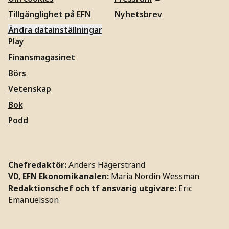
Tillgänglighet på EFN
Nyhetsbrev
Ändra datainställningar
Play
Finansmagasinet
Börs
Vetenskap
Bok
Podd
Chefredaktör:
Anders Hägerstrand
VD, EFN Ekonomikanalen:
Maria Nordin Wessman
Redaktionschef och tf ansvarig utgivare:
Eric
Emanuelsson