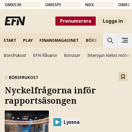
OMXS30
OMXSPI
NDX
OMXC
Prenumerera
Logga in
START
PLAY
FINANSMAGASINET
BÖRS
VETENSKAP
Börsfrukost
EFN Råvaror
Börssurr
Intervjun Kielos möter
BÖRSFRUKOST
Nyckelfrågorna inför
rapportsäsongen
Lyssna