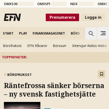
OMXS30
OMXSPI
NDX
OMXC
Prenumerera
Logga in
START
PLAY
FINANSMAGASINET
BÖRS
VETENSKAP
Börsfrukost
EFN Råvaror
Börssurr
Intervjun Kielos möter
TOPPNYHETER
:
BÖRSFRUKOST
Räntefrossa sänker börserna
– ny svensk fastighetsjätte