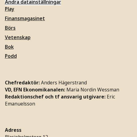
Ändra datainställningar
Play
Finansmagasinet
Börs
Vetenskap
Bok
Podd
Chefredaktör:
Anders Hägerstrand
VD, EFN Ekonomikanalen:
Maria Nordin Wessman
Redaktionschef och tf ansvarig utgivare:
Eric
Emanuelsson
Adress