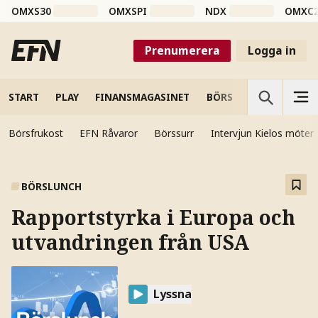
OMXS30
OMXSPI
NDX
OMXC
Prenumerera
Logga in
START
PLAY
FINANSMAGASINET
BÖRS
VETENSKAP
Börsfrukost
EFN Råvaror
Börssurr
Intervjun Kielos möter
BÖRSLUNCH
Rapportstyrka i Europa och
utvandringen från USA
Lyssna