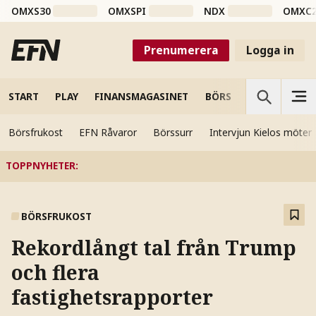
OMXS30
OMXSPI
NDX
OMXC
Prenumerera
Logga in
START
PLAY
FINANSMAGASINET
BÖRS
VETENSKAP
Börsfrukost
EFN Råvaror
Börssurr
Intervjun Kielos möter
TOPPNYHETER
:
BÖRSFRUKOST
Rekordlångt tal från Trump
och flera
fastighetsrapporter