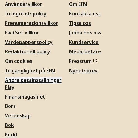
Användarvillkor
Om EFN
Integritetspolicy
Kontakta oss
Prenumerationsvillkor
Tipsa oss
FactSet villkor
Jobba hos oss
Värdepapperspolicy
Kundservice
Redaktionell policy
Medarbetare
Om cookies
Pressrum
Tillgänglighet på EFN
Nyhetsbrev
Ändra datainställningar
Play
Finansmagasinet
Börs
Vetenskap
Bok
Podd