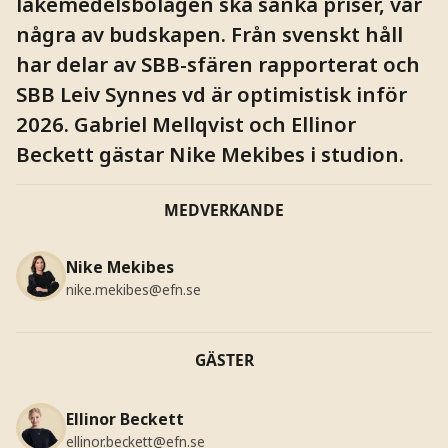
läkemedelsbolagen ska sänka priser, var
några av budskapen. Från svenskt håll
har delar av SBB-sfären rapporterat och
SBB Leiv Synnes vd är optimistisk inför
2026. Gabriel Mellqvist och Ellinor
Beckett gästar Nike Mekibes i studion.
MEDVERKANDE
Nike Mekibes
nike.mekibes@efn.se
GÄSTER
Ellinor Beckett
ellinor.beckett@efn.se