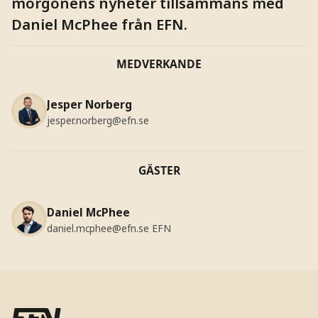
morgonens nyheter tillsammans med
Daniel McPhee från EFN.
MEDVERKANDE
Jesper Norberg
jesper.norberg@efn.se
GÄSTER
Daniel McPhee
daniel.mcphee@efn.se
EFN