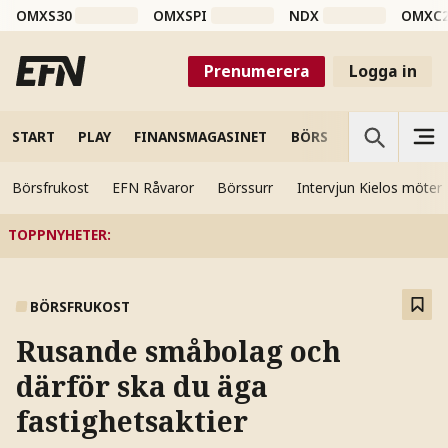
OMXS30
OMXSPI
NDX
OMXC
Prenumerera
Logga in
START
PLAY
FINANSMAGASINET
BÖRS
VETENSKAP
Börsfrukost
EFN Råvaror
Börssurr
Intervjun Kielos möter
TOPPNYHETER
:
BÖRSFRUKOST
Rusande småbolag och
därför ska du äga
fastighetsaktier