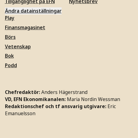
Tillgänglighet på EFN
Nyhetsbrev
Ändra datainställningar
Play
Finansmagasinet
Börs
Vetenskap
Bok
Podd
Chefredaktör:
Anders Hägerstrand
VD, EFN Ekonomikanalen:
Maria Nordin Wessman
Redaktionschef och tf ansvarig utgivare:
Eric
Emanuelsson