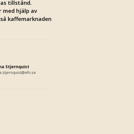
s tillstånd.
r med hjälp av
ckså kaffemarknaden
a Stjernquist
a.stjernquist@efn.se