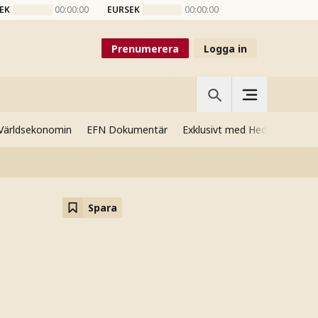
EK
00:00:00
EURSEK
00:00:00
Prenumerera
Logga in
Världsekonomin
EFN Dokumentär
Exklusivt med Hedenmo
Si
Spara