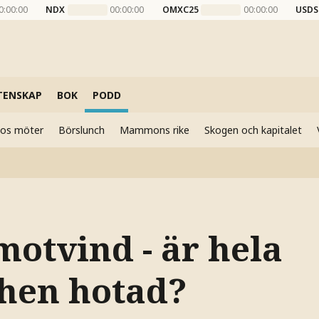
0:00:00
NDX
00:00:00
OMXC25
00:00:00
USDS
TENSKAP
BOK
PODD
elos möter
Börslunch
Mammons rike
Skogen och kapitalet
motvind - är hela
hen hotad?