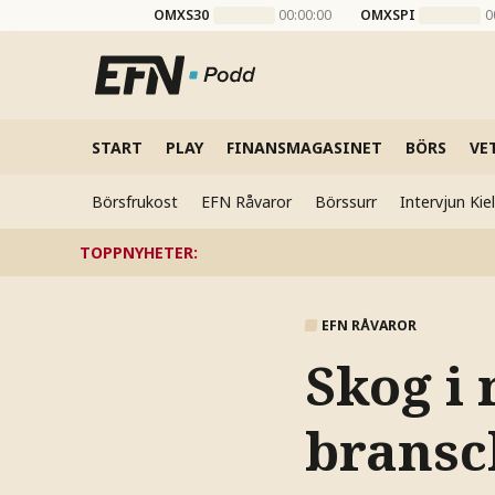
OMXS30
00:00:00
OMXSPI
0
START
PLAY
FINANSMAGASINET
BÖRS
VE
Börsfrukost
EFN Råvaror
Börssurr
Intervjun Ki
TOPPNYHETER
:
EFN RÅVAROR
Skog i 
bransc