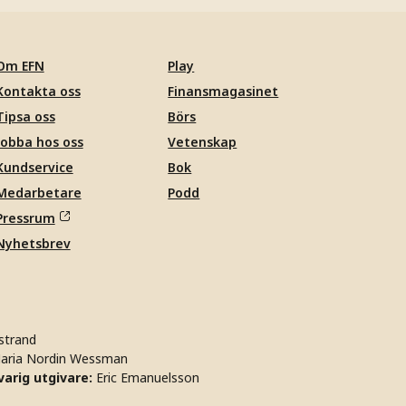
Om EFN
Play
Kontakta oss
Finansmagasinet
Tipsa oss
Börs
Jobba hos oss
Vetenskap
Kundservice
Bok
Medarbetare
Podd
Pressrum
Nyhetsbrev
strand
aria Nordin Wessman
arig utgivare:
Eric Emanuelsson