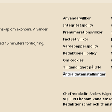
Användarvillkor
Integritetspolicy
unskap om ekonomi. Vi vänder
Prenumerationsvillkor
FactSet villkor
ed 15 minuters fördröjning.
Värdepapperspolicy
Redaktionell policy
Om cookies
Tillgänglighet på EFN
Ändra datainställningar
Chefredaktör:
Anders Häger
VD, EFN Ekonomikanalen:
M
Redaktionschef och tf ansv