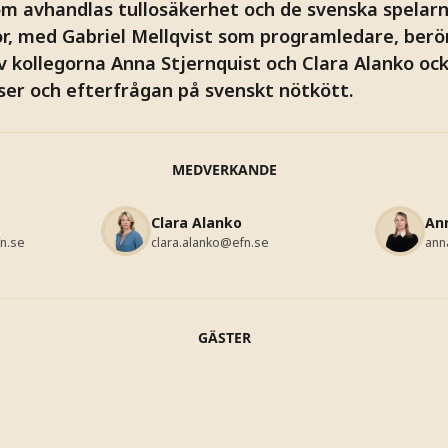
m avhandlas tullosäkerhet och de svenska spelarna
, med Gabriel Mellqvist som programledare, berö
av kollegorna Anna Stjernquist och Clara Alanko o
ser och efterfrågan på svenskt nötkött.
MEDVERKANDE
Clara Alanko
Ann
fn.se
clara.alanko@efn.se
ann
GÄSTER