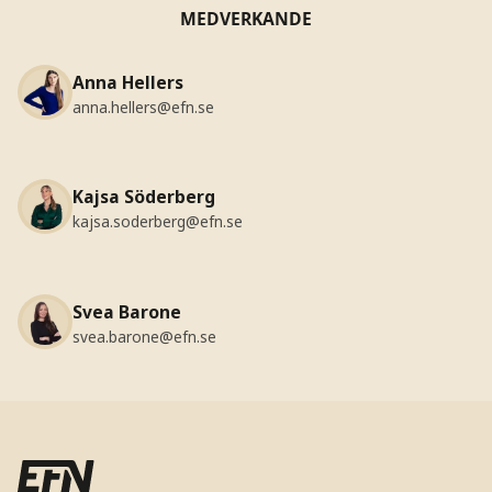
MEDVERKANDE
Anna Hellers
anna.hellers@efn.se
Kajsa Söderberg
kajsa.soderberg@efn.se
Svea Barone
svea.barone@efn.se