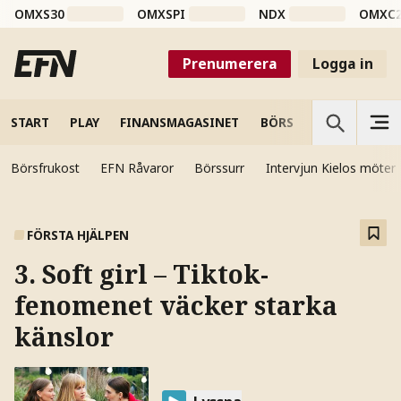
OMXS30
OMXSPI
NDX
OMXC
Prenumerera
Logga in
START
PLAY
FINANSMAGASINET
BÖRS
VETENSKAP
Börsfrukost
EFN Råvaror
Börssurr
Intervjun Kielos möter
FÖRSTA HJÄLPEN
3. Soft girl – Tiktok-
fenomenet väcker starka
känslor