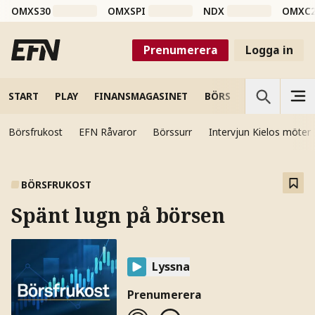
OMXS30
OMXSPI
NDX
OMXC
Prenumerera
Logga in
START
PLAY
FINANSMAGASINET
BÖRS
VETENSKAP
Börsfrukost
EFN Råvaror
Börssurr
Intervjun Kielos möter
BÖRSFRUKOST
Spänt lugn på börsen
Lyssna
Prenumerera