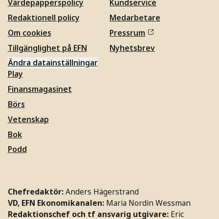
Värdepapperspolicy
Kundservice
Redaktionell policy
Medarbetare
Om cookies
Pressrum
Tillgänglighet på EFN
Nyhetsbrev
Ändra datainställningar
Play
Finansmagasinet
Börs
Vetenskap
Bok
Podd
Chefredaktör:
Anders Hägerstrand
VD, EFN Ekonomikanalen:
Maria Nordin Wessman
Redaktionschef och tf ansvarig utgivare:
Eric