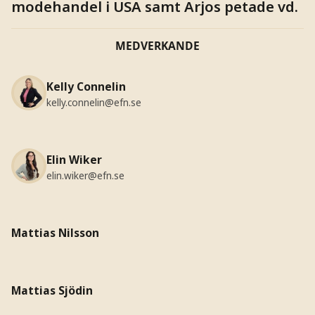
modehandel i USA samt Arjos petade vd.
MEDVERKANDE
Kelly Connelin
kelly.connelin@efn.se
Elin Wiker
elin.wiker@efn.se
Mattias Nilsson
Mattias Sjödin