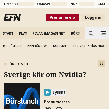
OMXS30
OMXSPI
NDX
OMXC
Prenumerera
Logga in
START
PLAY
FINANSMAGASINET
BÖRS
VETENSKAP
Börsfrukost
EFN Råvaror
Börssurr
Intervjun Kielos möter
BÖRSLUNCH
Sverige kör om Nvidia?
Lyssna
Prenumerera