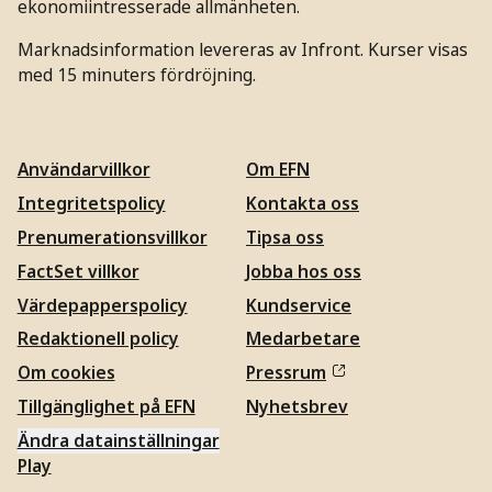
ekonomiintresserade allmänheten.
Marknadsinformation levereras av Infront. Kurser visas
med 15 minuters fördröjning.
Användarvillkor
Om EFN
Integritetspolicy
Kontakta oss
Prenumerationsvillkor
Tipsa oss
FactSet villkor
Jobba hos oss
Värdepapperspolicy
Kundservice
Redaktionell policy
Medarbetare
Om cookies
Pressrum
Tillgänglighet på EFN
Nyhetsbrev
Ändra datainställningar
Play