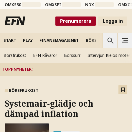
OMXS30
OMXSPI
NDX
OMXC
Prenumerera
Logga in
START
PLAY
FINANSMAGASINET
BÖRS
VETENSKAP
Börsfrukost
EFN Råvaror
Börssurr
Intervjun Kielos möter
TOPPNYHETER
:
BÖRSFRUKOST
Systemair-glädje och
dämpad inflation