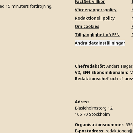
FactSet villkor
ed 15 minuters fördröjning.
Värdepapperspolicy
Redaktionell policy
Om cookies
Tillgänglighet på EFN
Ändra datainställningar
Chefredaktör:
Anders Häger
VD, EFN Ekonomikanalen:
M
Redaktionschef och tf ansv
Adress
Blasieholmstorg 12
106 70 Stockholm
Organisationsnummer:
556
E-postadress:
redaktionen@