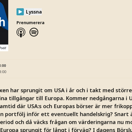
Lyssna
Prenumerera
3:00
3:00
xen har sprungit om USA i år och i takt med störr
a sina tillgångar till Europa. Kommer nedgångarna i
 framtid där USA:s och Europas börser är mer frikop
in portfölj inför ett eventuellt handelskrig? Snart
period och då väcks frågan om värderingarna nu m
i Europa sprungit för långt i förväg? I dagens Börs