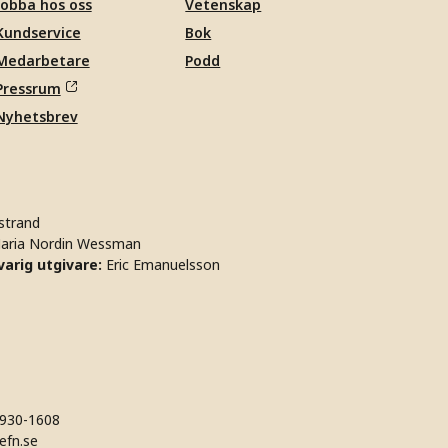
Jobba hos oss
Vetenskap
Kundservice
Bok
Medarbetare
Podd
Pressrum
Nyhetsbrev
strand
aria Nordin Wessman
arig utgivare:
Eric Emanuelsson
930-1608
efn.se