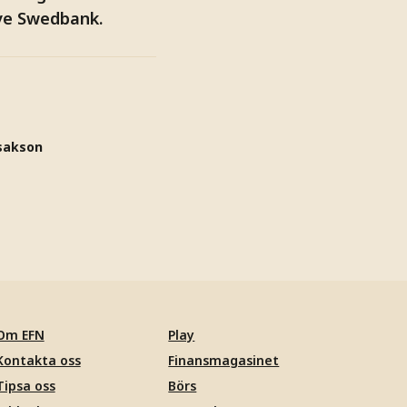
ive Swedbank.
sakson
Om EFN
Play
Kontakta oss
Finansmagasinet
Tipsa oss
Börs