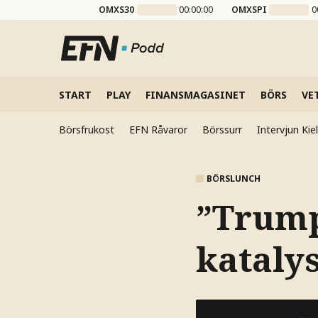
OMXS30
00:00:00
OMXSPI
0
START
PLAY
FINANSMAGASINET
BÖRS
VE
Börsfrukost
EFN Råvaror
Börssurr
Intervjun Ki
BÖRSLUNCH
”Trump 
kataly