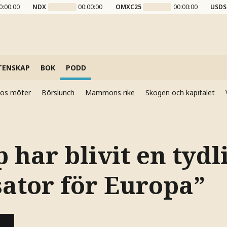
0:00:00
NDX
00:00:00
OMXC25
00:00:00
USDS
TENSKAP
BOK
PODD
elos möter
Börslunch
Mammons rike
Skogen och kapitalet
har blivit en tydl
sator för Europa”