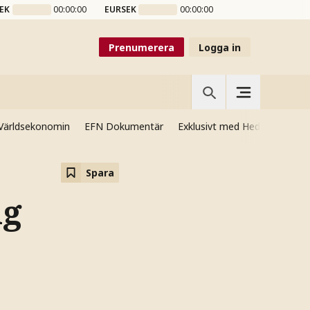
EK
00:00:00
EURSEK
00:00:00
Prenumerera
Logga in
Världsekonomin
EFN Dokumentär
Exklusivt med Hedenmo
Si
Spara
ig