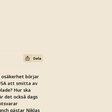
Dela
e osäkerhet börjar
 USA att smitta av
plade? Hur ska
 är det också dags
otsvarar
lunch gästar Niklas