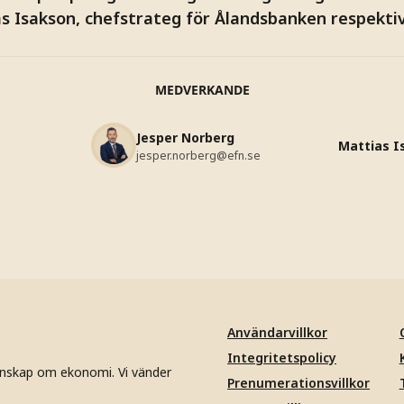
as Isakson, chefstrateg för Ålandsbanken respekt
MEDVERKANDE
Jesper Norberg
Mattias I
jesper.norberg@efn.se
Användarvillkor
Integritetspolicy
unskap om ekonomi. Vi vänder
Prenumerationsvillkor