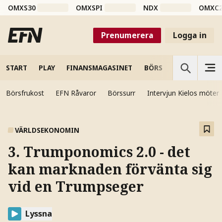
OMXS30
OMXSPI
NDX
OMXC
Prenumerera
Logga in
START
PLAY
FINANSMAGASINET
BÖRS
VETENSKAP
Börsfrukost
EFN Råvaror
Börssurr
Intervjun Kielos möter
VÄRLDSEKONOMIN
3. Trumponomics 2.0 - det
kan marknaden förvänta sig
vid en Trumpseger
Lyssna