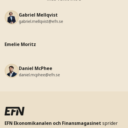
Gabriel Mellqvist
gabriel.mellqvist@efn.se
Emelie Moritz
Daniel McPhee
daniel.mcphee@efn.se
EFN Ekonomikanalen och Finansmagasinet
sprider