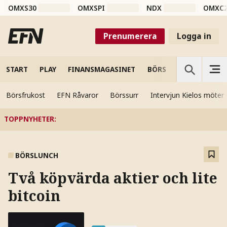
OMXS30
OMXSPI
NDX
OMXC
Prenumerera
Logga in
START
PLAY
FINANSMAGASINET
BÖRS
VETENSKAP
Börsfrukost
EFN Råvaror
Börssurr
Intervjun Kielos möter
TOPPNYHETER
:
BÖRSLUNCH
Två köpvärda aktier och lite
bitcoin