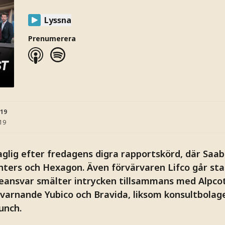
Lyssna
Prenumerera
:19
:19
glig efter fredagens digra rapportskörd, där Saab
ers och Hexagon. Även förvärvaren Lifco går star
eansvar smälter intrycken tillsammans med Alpcot
varnande Yubico och Bravida, liksom konsultbolage
unch.