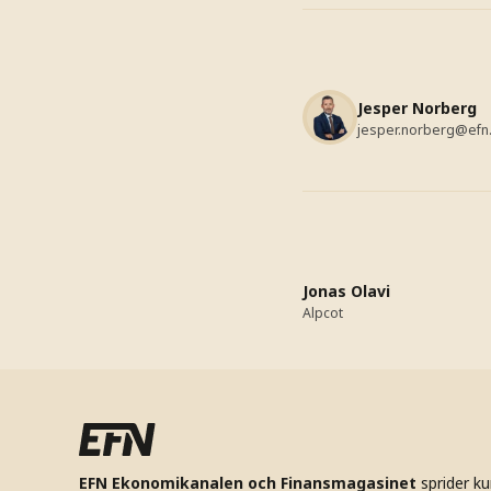
Jesper Norberg
jesper.norberg@efn
Jonas Olavi
Alpcot
EFN Ekonomikanalen och Finansmagasinet
sprider k