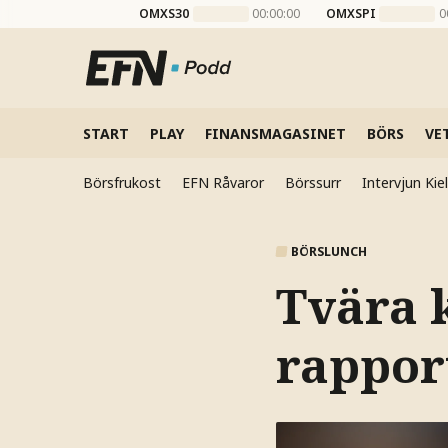
OMXS30
00:00:00
OMXSPI
0
START
PLAY
FINANSMAGASINET
BÖRS
VE
Börsfrukost
EFN Råvaror
Börssurr
Intervjun Ki
BÖRSLUNCH
Tvära 
rappor