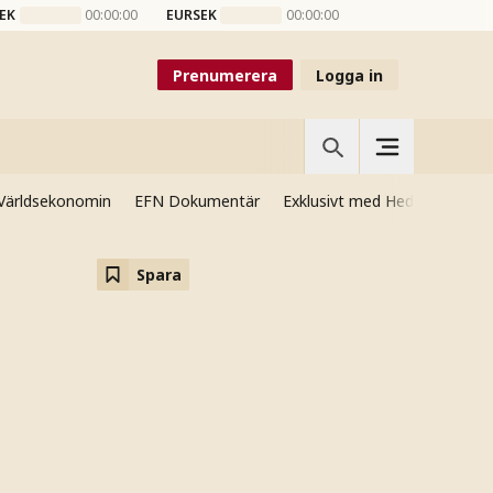
EK
00:00:00
EURSEK
00:00:00
Prenumerera
Logga in
Världsekonomin
EFN Dokumentär
Exklusivt med Hedenmo
Si
Spara