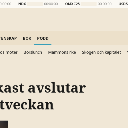
0:00:00
NDX
00:00:00
OMXC25
00:00:00
USDS
TENSKAP
BOK
PODD
elos möter
Börslunch
Mammons rike
Skogen och kapitalet
kast avslutar
tveckan