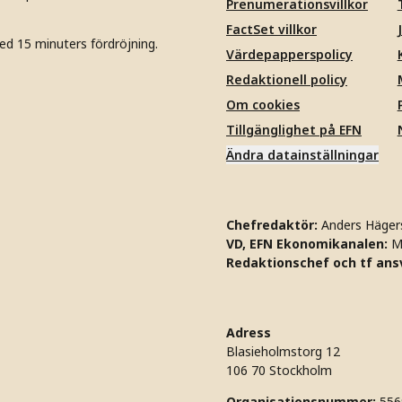
Prenumerationsvillkor
FactSet villkor
ed 15 minuters fördröjning.
Värdepapperspolicy
Redaktionell policy
Om cookies
Tillgänglighet på EFN
Ändra datainställningar
Chefredaktör:
Anders Häger
VD, EFN Ekonomikanalen:
M
Redaktionschef och tf ansv
Adress
Blasieholmstorg 12
106 70 Stockholm
Organisationsnummer:
556