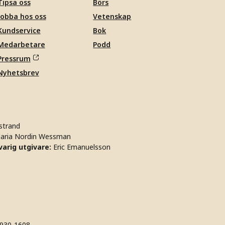
Tipsa oss
Börs
Jobba hos oss
Vetenskap
Kundservice
Bok
Medarbetare
Podd
Pressrum
Nyhetsbrev
strand
aria Nordin Wessman
arig utgivare:
Eric Emanuelsson
930-1608