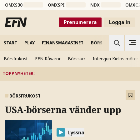
OMXS30
OMXSPI
NDX
OMXC
Prenumerera
Logga in
START
PLAY
FINANSMAGASINET
BÖRS
VETENSKAP
Börsfrukost
EFN Råvaror
Börssurr
Intervjun Kielos möter
TOPPNYHETER
:
BÖRSFRUKOST
USA-börserna vänder upp
Lyssna